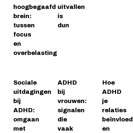
hoogbegaafd
uitvallen
Lees
Lees
Le
verder
verder
ver
brein:
is
tussen
dun
focus
en
overbelasting
Sociale
ADHD
Hoe
uitdagingen
bij
ADHD
bij
vrouwen:
je
ADHD:
signalen
relaties
omgaan
die
beïnvloed
met
vaak
en
Lees
Lees
Le