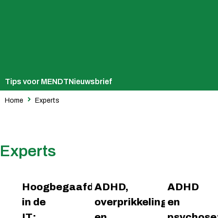
Tips voor MENDT
Nieuwsbrief
Home
Experts
Experts
Hoogbegaafd
ADHD,
ADHD
in de
overprikkeling
en
IT:
en
psychose