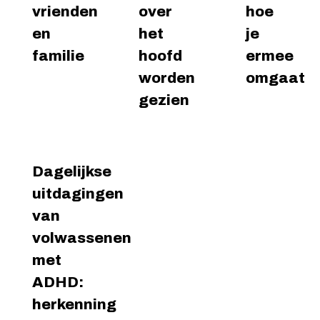
verder
verder
ver
vrienden
over
hoe
en
het
je
familie
hoofd
ermee
worden
omgaat
gezien
Dagelijkse
uitdagingen
van
volwassenen
met
ADHD:
Lees
verder
herkenning