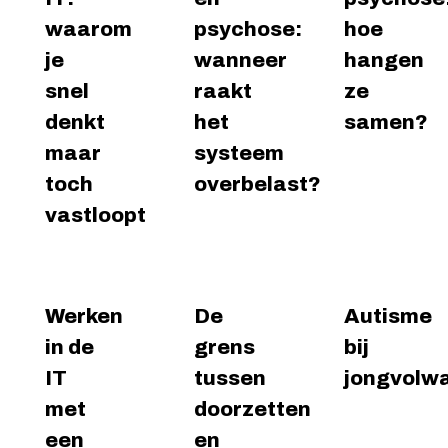
waarom
psychose:
hoe
je
wanneer
hangen
snel
raakt
ze
Lees
Lees
Le
verder
verder
ver
denkt
het
samen?
maar
systeem
toch
overbelast?
vastloopt
Werken
De
Autisme
in de
grens
bij
IT
tussen
jongvolw
met
doorzetten
een
en