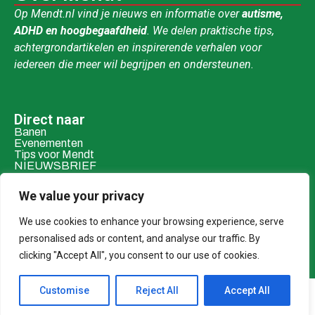
Op Mendt.nl vind je nieuws en informatie over
autisme,
ADHD en hoogbegaafdheid
. We delen praktische tips,
achtergrondartikelen en inspirerende verhalen voor
iedereen die meer wil begrijpen en ondersteunen.
Direct naar
Banen
Evenementen
Tips voor Mendt
NIEUWSBRIEF
Contact & social
We value your privacy
Mail ons
Over ons
We use cookies to enhance your browsing experience, serve
personalised ads or content, and analyse our traffic. By
Adverteren
clicking "Accept All", you consent to our use of cookies.
Donaties
Customise
Reject All
Accept All
© 2026 MENDT