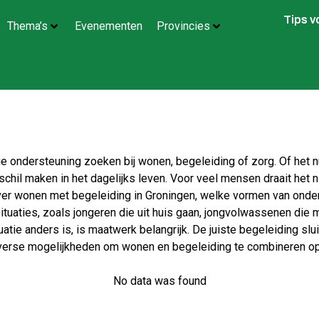
Tips 
Thema’s
Evenementen
Provincies
ie ondersteuning zoeken bij wonen, begeleiding of zorg. Of het
schil maken in het dagelijks leven. Voor veel mensen draait het 
 over wonen met begeleiding in Groningen, welke vormen van onders
ituaties, zoals jongeren die uit huis gaan, jongvolwassenen di
tie anders is, is maatwerk belangrijk. De juiste begeleiding slui
diverse mogelijkheden om wonen en begeleiding te combineren op e
No data was found