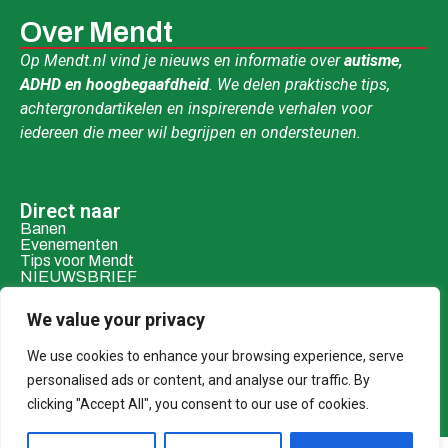
Over Mendt
Op Mendt.nl vind je nieuws en informatie over
autisme,
ADHD en hoogbegaafdheid
. We delen praktische tips,
achtergrondartikelen en inspirerende verhalen voor
iedereen die meer wil begrijpen en ondersteunen.
Direct naar
Banen
Evenementen
Tips voor Mendt
NIEUWSBRIEF
Contact & social
We value your privacy
Mail ons
Over ons
We use cookies to enhance your browsing experience, serve
personalised ads or content, and analyse our traffic. By
Adverteren
clicking "Accept All", you consent to our use of cookies.
Donaties