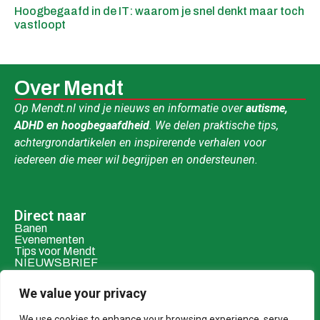
gaafd in de IT: waarom je snel denkt maar toch
ADHD, 
opt
syste
Over Mendt
Op Mendt.nl vind je nieuws en informatie over
autisme,
ADHD en hoogbegaafdheid
. We delen praktische tips,
achtergrondartikelen en inspirerende verhalen voor
iedereen die meer wil begrijpen en ondersteunen.
Direct naar
Banen
Evenementen
Tips voor Mendt
NIEUWSBRIEF
Contact & social
We value your privacy
Mail ons
Over ons
We use cookies to enhance your browsing experience, serve