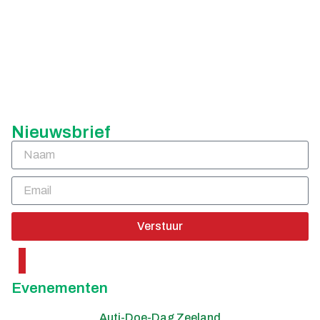
Nieuwsbrief
Verstuur
Evenementen
ti-Doe-Dag Zeeland
Nation