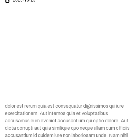
2025-10-25
dolor est rerum quia est consequatur dignissimos qui iure
exercitationem. Aut internos quia et voluptatibus
accusamus eum eveniet accusantium qui optio dolore. Aut
dicta corrupti aut quia similique quo neque ullam cum officiis
accusantium id quidem iure non laboriosam unde. Nam nihil