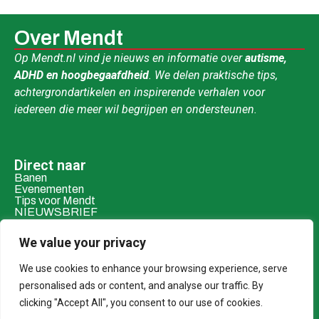
Over Mendt
Op Mendt.nl vind je nieuws en informatie over
autisme,
ADHD en hoogbegaafdheid
. We delen praktische tips,
achtergrondartikelen en inspirerende verhalen voor
iedereen die meer wil begrijpen en ondersteunen.
Direct naar
Banen
Evenementen
Tips voor Mendt
NIEUWSBRIEF
Contact & social
We value your privacy
Mail ons
Over ons
We use cookies to enhance your browsing experience, serve
personalised ads or content, and analyse our traffic. By
Adverteren
clicking "Accept All", you consent to our use of cookies.
Donaties