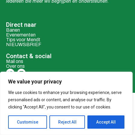
iedereen die meer wil begrijpen en ondersteunen.
Direct naar
Banen
Evenementen
Tips voor Mendt
NIEUWSBRIEF
Contact & social
Mail ons
Over ons
Adverteren
We value your privacy
Donaties
We use cookies to enhance your browsing experience, serve
personalised ads or content, and analyse our traffic. By
© 2026 MENDT
clicking "Accept All", you consent to our use of cookies.
Customise
Reject All
Accept All