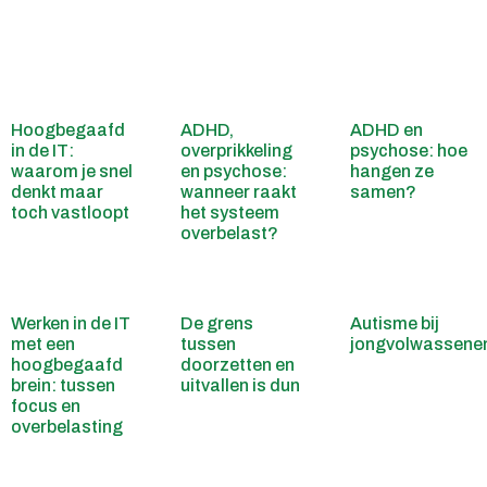
Hoogbegaafd
ADHD,
ADHD en
in de IT:
overprikkeling
psychose: hoe
waarom je snel
en psychose:
hangen ze
denkt maar
wanneer raakt
samen?
toch vastloopt
het systeem
overbelast?
Werken in de IT
De grens
Autisme bij
met een
tussen
jongvolwassene
hoogbegaafd
doorzetten en
brein: tussen
uitvallen is dun
focus en
overbelasting