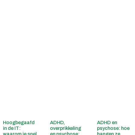
Hoogbegaafd
ADHD,
ADHD en
in de IT:
overprikkeling
psychose: hoe
waarom je snel
en psychose:
hangen ze