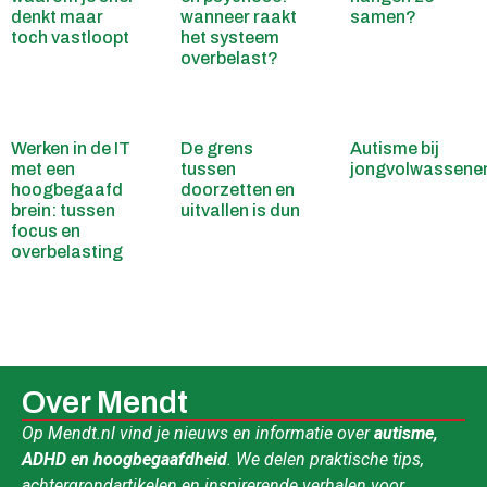
denkt maar
wanneer raakt
samen?
toch vastloopt
het systeem
overbelast?
Werken in de IT
De grens
Autisme bij
met een
tussen
jongvolwassene
hoogbegaafd
doorzetten en
brein: tussen
uitvallen is dun
focus en
overbelasting
Over Mendt
Op Mendt.nl vind je nieuws en informatie over
autisme,
ADHD en hoogbegaafdheid
. We delen praktische tips,
achtergrondartikelen en inspirerende verhalen voor