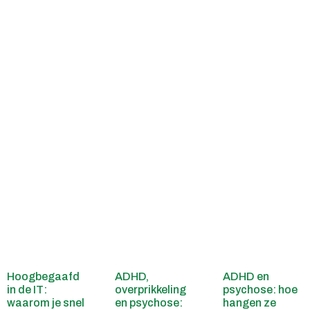
Hoogbegaafd
ADHD,
ADHD en
in de IT:
overprikkeling
psychose: hoe
waarom je snel
en psychose:
hangen ze