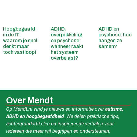
Hoogbegaafd
ADHD,
ADHD en
in de IT:
overprikkeling
psychose: hoe
waarom je snel
en psychose:
hangen ze
denkt maar
wanneer raakt
samen?
toch vastloopt
het systeem
overbelast?
Over Mendt
Op Mendt.nl vind je nieuws en informatie over
autisme,
ADHD en hoogbegaafdheid
. We delen praktische tips,
achtergrondartikelen en inspirerende verhalen voor
iedereen die meer wil begrijpen en ondersteunen.