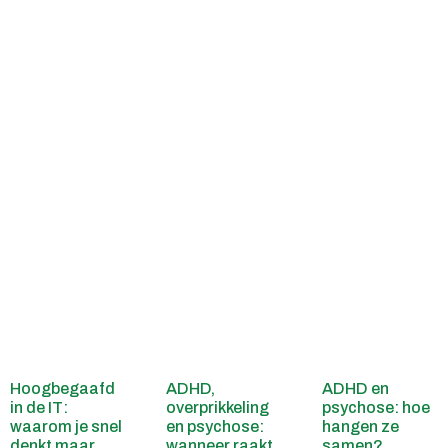
Hoogbegaafd
ADHD,
ADHD en
in de IT:
overprikkeling
psychose: hoe
waarom je snel
en psychose:
hangen ze
denkt maar
wanneer raakt
samen?