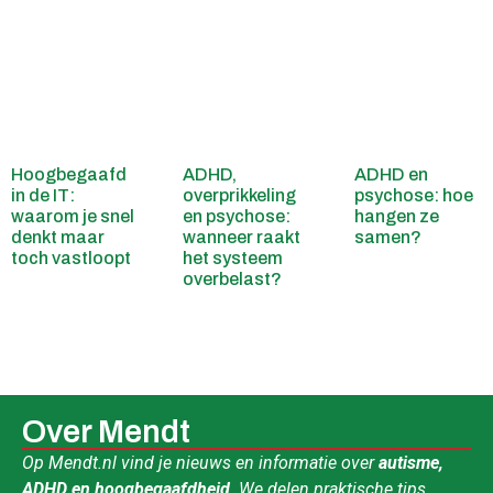
Hoogbegaafd
ADHD,
ADHD en
in de IT:
overprikkeling
psychose: hoe
waarom je snel
en psychose:
hangen ze
denkt maar
wanneer raakt
samen?
toch vastloopt
het systeem
overbelast?
Over Mendt
Op Mendt.nl vind je nieuws en informatie over
autisme,
ADHD en hoogbegaafdheid
. We delen praktische tips,