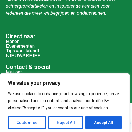
achtergrondartikelen en inspirerende verhalen voor
iedereen die meer wil begrijpen en ondersteunen.
Direct naar
Banen
Evenementen
Tips voor Mendt
NIEUWSBRIEF
Contact & social
Mail ons
Over ons
We value your privacy
Adverteren
We use cookies to enhance your browsing experience, serve
Donaties
personalised ads or content, and analyse our traffic. By
clicking "Accept All", you consent to our use of cookies.
© 2026 MENDT
Customise
Reject All
Accept All