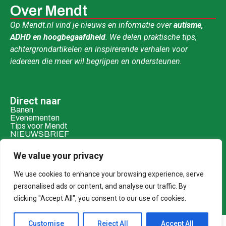
Over Mendt
Op Mendt.nl vind je nieuws en informatie over
autisme,
ADHD en hoogbegaafdheid
. We delen praktische tips,
achtergrondartikelen en inspirerende verhalen voor
iedereen die meer wil begrijpen en ondersteunen.
Direct naar
Banen
Evenementen
Tips voor Mendt
NIEUWSBRIEF
Contact & social
We value your privacy
Mail ons
Over ons
We use cookies to enhance your browsing experience, serve
personalised ads or content, and analyse our traffic. By
Adverteren
clicking "Accept All", you consent to our use of cookies.
Donaties
Customise
Reject All
Accept All