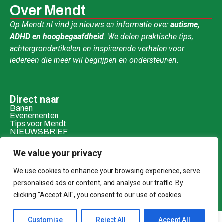
Over Mendt
Op Mendt.nl vind je nieuws en informatie over
autisme,
ADHD en hoogbegaafdheid
. We delen praktische tips,
achtergrondartikelen en inspirerende verhalen voor
iedereen die meer wil begrijpen en ondersteunen.
Direct naar
Banen
Evenementen
Tips voor Mendt
NIEUWSBRIEF
Contact & social
We value your privacy
Mail ons
Over ons
We use cookies to enhance your browsing experience, serve
personalised ads or content, and analyse our traffic. By
Adverteren
clicking "Accept All", you consent to our use of cookies.
Donaties
Customise
Reject All
Accept All