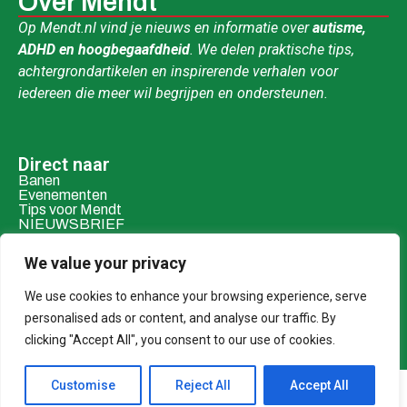
Over Mendt
Op Mendt.nl vind je nieuws en informatie over
autisme,
ADHD en hoogbegaafdheid
. We delen praktische tips,
achtergrondartikelen en inspirerende verhalen voor
iedereen die meer wil begrijpen en ondersteunen.
Direct naar
Banen
Evenementen
Tips voor Mendt
NIEUWSBRIEF
Contact & social
We value your privacy
Mail ons
Over ons
We use cookies to enhance your browsing experience, serve
personalised ads or content, and analyse our traffic. By
Adverteren
clicking "Accept All", you consent to our use of cookies.
Donaties
Customise
Reject All
Accept All
© 2026 MENDT