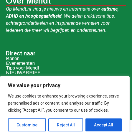
Over Mendt
Op Mendt.nl vind je nieuws en informatie over
autisme,
ADHD en hoogbegaafdheid
. We delen praktische tips,
achtergrondartikelen en inspirerende verhalen voor
iedereen die meer wil begrijpen en ondersteunen.
Direct naar
Banen
Evenementen
Tips voor Mendt
NIEUWSBRIEF
Contact & social
We value your privacy
Mail ons
Over ons
We use cookies to enhance your browsing experience, serve
personalised ads or content, and analyse our traffic. By
Adverteren
clicking "Accept All", you consent to our use of cookies.
Donaties
Customise
Reject All
Accept All
© 2026 MENDT