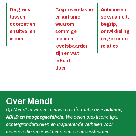
De grens
Cryptoverslaving
Autisme en
tussen
en autisme:
seksualiteit:
doorzetten
waarom
begrip,
en uitvallen
sommige
ontwikkeling
is dun
mensen
en gezonde
kwetsbaarder
relaties
zijn en wat
je kunt
doen
Over Mendt
Op Mendt.nl vind je nieuws en informatie over
autisme,
ADHD en hoogbegaafdheid
. We delen praktische tips,
achtergrondartikelen en inspirerende verhalen voor
iedereen die meer wil begrijpen en ondersteunen.