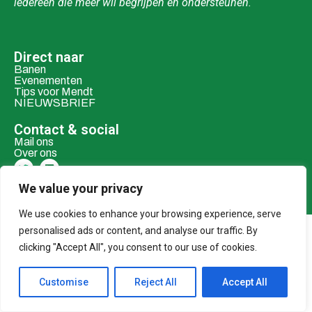
iedereen die meer wil begrijpen en ondersteunen.
Direct naar
Banen
Evenementen
Tips voor Mendt
NIEUWSBRIEF
Contact & social
Mail ons
Over ons
Adverteren
We value your privacy
Donaties
We use cookies to enhance your browsing experience, serve
personalised ads or content, and analyse our traffic. By
© 2026 MENDT
clicking "Accept All", you consent to our use of cookies.
Customise
Reject All
Accept All