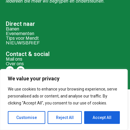
iedereen die meer wil begrijpen en ondersteunen.
Direct naar
Banen
Evenementen
Tips voor Mendt
NIEUWSBRIEF
Contact & social
Mail ons
Over ons
Adverteren
We value your privacy
Donaties
We use cookies to enhance your browsing experience, serve
personalised ads or content, and analyse our traffic. By
© 2026 MENDT
clicking "Accept All", you consent to our use of cookies.
Customise
Reject All
Accept All