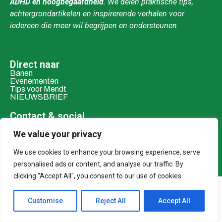
ADHD en hoogbegaafdheid
. We delen praktische tips,
achtergrondartikelen en inspirerende verhalen voor
iedereen die meer wil begrijpen en ondersteunen.
Direct naar
Banen
Evenementen
Tips voor Mendt
NIEUWSBRIEF
Contact & social
Mail ons
Over ons
We value your privacy
We use cookies to enhance your browsing experience, serve
Adverteren
Donaties
personalised ads or content, and analyse our traffic. By
clicking "Accept All", you consent to our use of cookies.
© 2026 MENDT
Customise
Reject All
Accept All