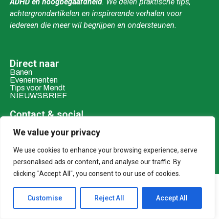
ADHD en hoogbegaafdheid
. We delen praktische tips,
achtergrondartikelen en inspirerende verhalen voor
iedereen die meer wil begrijpen en ondersteunen.
Direct naar
Banen
Evenementen
Tips voor Mendt
NIEUWSBRIEF
Contact & social
Mail ons
Over ons
We value your privacy
We use cookies to enhance your browsing experience, serve
Adverteren
Donaties
personalised ads or content, and analyse our traffic. By
clicking "Accept All", you consent to our use of cookies.
© 2026 MENDT
Customise
Reject All
Accept All