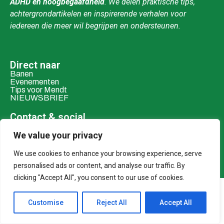
ADHD en hoogbegaafdheid
. We delen praktische tips,
achtergrondartikelen en inspirerende verhalen voor
iedereen die meer wil begrijpen en ondersteunen.
Direct naar
Banen
Evenementen
Tips voor Mendt
NIEUWSBRIEF
Contact & social
Mail ons
Over ons
We value your privacy
We use cookies to enhance your browsing experience, serve
Adverteren
Donaties
personalised ads or content, and analyse our traffic. By
clicking "Accept All", you consent to our use of cookies.
© 2026 MENDT
Customise
Reject All
Accept All