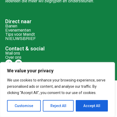
iedereen die meer wil begrijpen en ondersteunen.
Direct naar
Banen
Evenementen
Tips voor Mendt
NIEUWSBRIEF
Contact & social
Mail ons
Over ons
Adverteren
We value your privacy
Donaties
We use cookies to enhance your browsing experience, serve
personalised ads or content, and analyse our traffic. By
© 2026 MENDT
clicking "Accept All", you consent to our use of cookies.
Customise
Reject All
Accept All